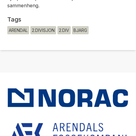
sammenheng.
Tags
ARENDAL
2.DIVISJON
2.DIV
BJARG