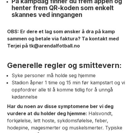
På kampdag finner du frem appen og
henter frem QR-koden som enkelt
skannes ved inngangen
OBS: Er dere et lag som ønsker å dra på kamp
sammen og betale via faktura? Ta kontakt med
Terjei på tk@arendalfotball.no
Generelle regler og smittevern:
Syke personer må holde seg hjemme
Stadion åpner 1 time og 15 min før kampstart og vi
oppfordrer alle til å komme tidlig for å unngå
kødannelse
Har du noen av disse symptomene ber vi deg
vurdere at du holder deg hjemme:
Halsvondt,
forkjølelse, lett hoste, sykdomsfølelse, feber,
hodepine, magesmerter og muskelsmerter. Typiske