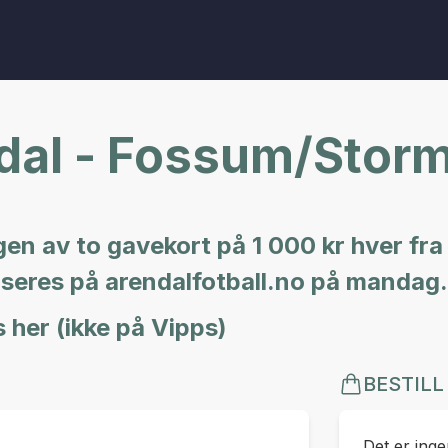
dal - Fossum/Stor
ingen av to gavekort på 1 000 kr hver f
iseres på arendalfotball.no på mandag.
s her (ikke på Vipps)
BESTILL
Det er ingen