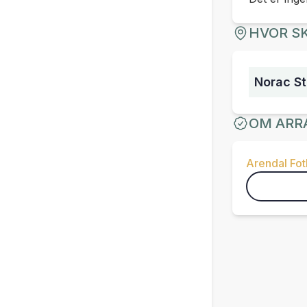
HVOR SK
Norac S
OM ARR
Arendal Fot