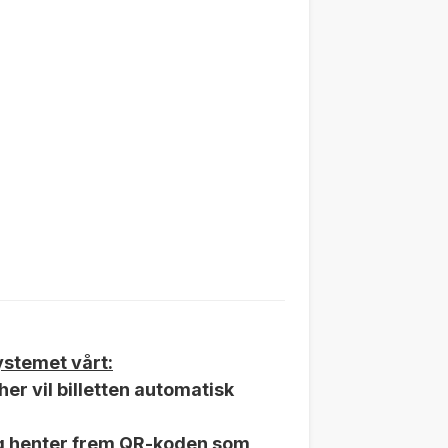
systemet vårt:
er vil billetten automatisk
g henter frem QR-koden som