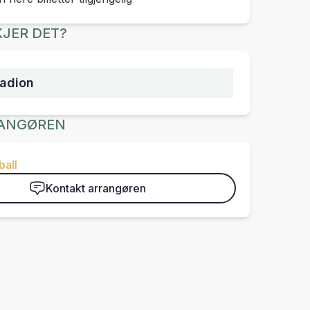
JER DET?
tadion
ANGØREN
ball
Kontakt arrangøren