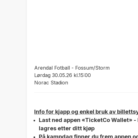
Arendal Fotball - Fossum/Storm
Lørdag 30.05.26 kl.15:00
Norac Stadion
Info for kjapp og enkel bruk av billett
Last ned appen «TicketCo Wallet» - h
lagres etter ditt kjøp
På kampdag finner du frem appen o