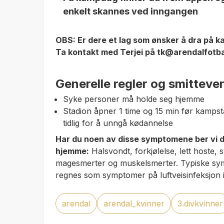
enkelt skannes ved inngangen
OBS: Er dere et lag som ønsker å dra på 
Ta kontakt med Terjei på tk@arendalfotba
Generelle regler og smitteve
Syke personer må holde seg hjemme
Stadion åpner 1 time og 15 min før kampsta
tidlig for å unngå kødannelse
Har du noen av disse symptomene ber vi d
hjemme:
Halsvondt, forkjølelse, lett hoste,
magesmerter og muskelsmerter. Typiske symp
regnes som symptomer på luftveisinfeksjon
arendal
arendal_kvinner
3.divkvinner