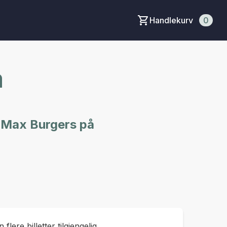
Handlekurv
0
m
ra Max Burgers på
 flere billetter tilgjengelig