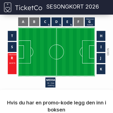
SESONGKORT 2026
Ståplasser
A
B
C
D
E
F
G
FORZA
T
H
S
I
NORD
Ståplasser
R
J
BORTE
K
MEDIA
30 - free
seating
Hvis du har en promo-kode legg den inn i
boksen