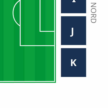
NORD
J
K