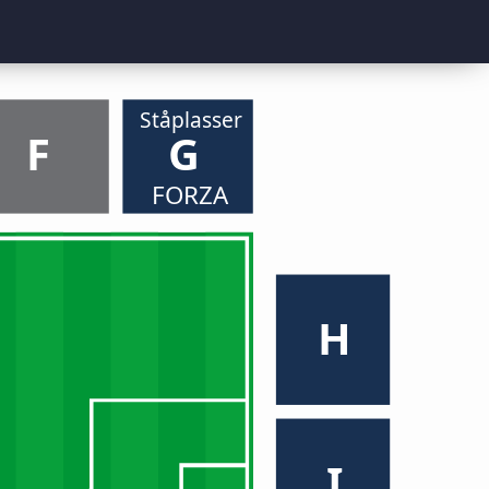
Ståplasser
F
G
FORZA
H
I