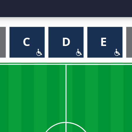
C
D
E