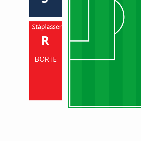
Ståplasser
R
BORTE