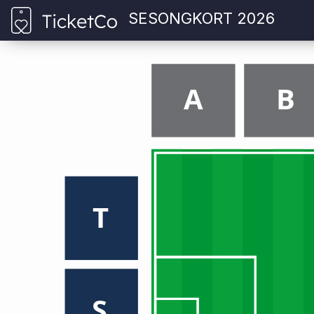
SESONGKORT 2026
A
B
T
S