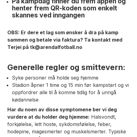
På kampdag finner du frem appen og
henter frem QR-koden som enkelt
skannes ved inngangen
OBS: Er dere et lag som ønsker å dra på kamp
sammen og betale via faktura? Ta kontakt med
Terjei på tk@arendalfotball.no
Generelle regler og smittevern:
Syke personer må holde seg hjemme
Stadion åpner 1 time og 15 min før kampstart og vi
oppfordrer alle til å komme tidlig for å unngå
kødannelse
Har du noen av disse symptomene ber vi deg
vurdere at du holder deg hjemme:
Halsvondt,
forkjølelse, lett hoste, sykdomsfølelse, feber,
hodepine, magesmerter og muskelsmerter. Typiske