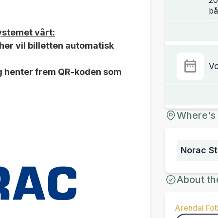
20
systemet vårt:
er vil billetten automatisk
Vo
g henter frem QR-koden som
Where's 
Norac S
About th
Arendal Fot