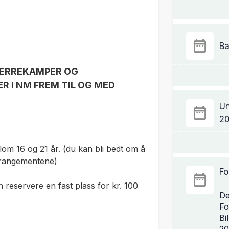
Ba
HERREKAMPER OG
 I NM FREM TIL OG MED
Un
2
om 16 og 21 år. (du kan bli bedt om å
rrangementene)
Fo
 reservere en fast plass for kr. 100
De
Fo
Bi