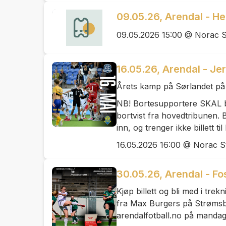
09.05.26, Arendal - He
09.05.2026 15:00 @ Norac S
16.05.26, Arendal - Je
Årets kamp på Sørlandet på f
NB! Bortesupportere SKAL ben
bortvist fra hovedtribunen. 
inn, og trenger ikke billett til
16.05.2026 16:00 @ Norac S
30.05.26, Arendal - F
Kjøp billett og bli med i tre
fra Max Burgers på Strømsbu
arendalfotball.no på mandag