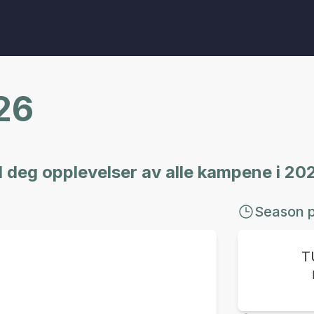
26
d deg opplevelser av alle kampene i 20
Season p
T