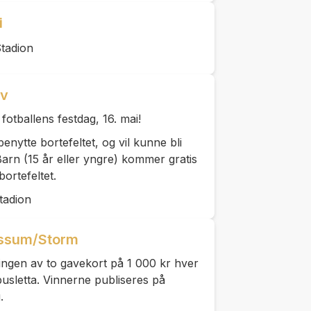
i
tadion
rv
otballens festdag, 16. mai!
ytte bortefeltet, og vil kunne bli
Barn (15 år eller yngre) kommer gratis
 bortefeltet.
tadion
ossum/Storm
kningen av to gavekort på 1 000 kr hver
sletta. Vinnerne publiseres på
.