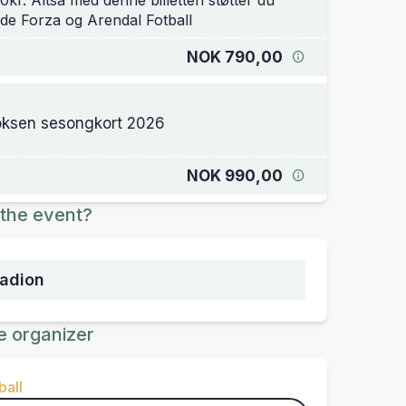
0kr. Altså med denne billetten støtter du
NOK 790,00
ksen sesongkort 2026
NOK 990,00
the event?
tadion
e organizer
ball